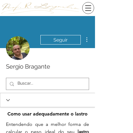
Mais ações
Seguir
Sergio Bragante
Como usar adequadamente o lastro
Entendendo que a melhor forma de
calcular o peso ideal do seu
lastro