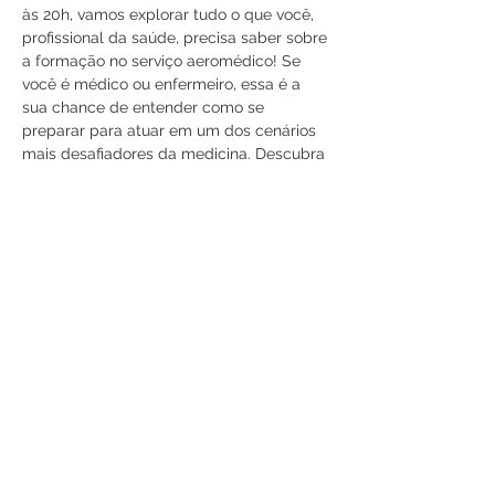
às 20h, vamos explorar tudo o que você, 
profissional da saúde, precisa saber sobre 
a formação no serviço aeromédico! Se 
você é médico ou enfermeiro, essa é a 
sua chance de entender como se 
preparar para atuar em um dos cenários 
mais desafiadores da medicina. Descubra 
as exigências, as habilidades essenciais e 
as oportunidades que essa carreira pode 
oferecer. Não perca essa oportunidade 
única! 📍 Marque na agenda e participe! 
💪 
#MedicinaAeroespacial
#EnfermagemAeromédica
#ServiçoAeromédico
#LiveImperdível
Compartilhe esse evento